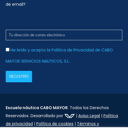
t
de email?
a
s
d
e
E
He leído y acepto la Política de Privacidad de CABO
v
MAYOR SERVICIOS NAUTICOS, S.L.
e
n
t
o
s
Escuela náutica CABO MAYOR
. Todos los Derechos
Reservados. Desarrollado por
|
Aviso Legal
|
Política
de privacidad
|
Política de cookies
|
Términos y