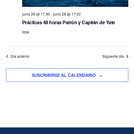
s
d
t
e
junio 26 @ 17:30
-
junio 28 @ 17:30
a
Prácticas 48 horas Patrón y Capitán de Yate
b
s
d
550€
ú
e
s
E
v
q
Día anterior
Siguiente día
e
u
n
e
t
SUSCRIBIRSE AL CALENDARIO
o
d
a
y
v
i
s