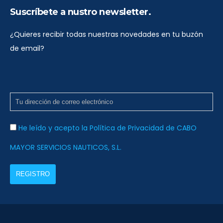
t
Suscríbete a nustro newsletter.
a
s
¿Quieres recibir todas nuestras novedades en tu buzón
d
de email?
e
E
v
e
n
He leído y acepto la Política de Privacidad de CABO
t
MAYOR SERVICIOS NAUTICOS, S.L.
o
s