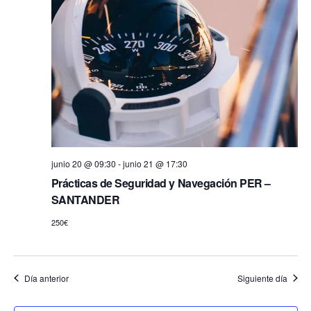
s
d
t
e
a
b
s
d
ú
e
s
E
v
q
e
u
n
e
t
junio 20 @ 09:30
-
junio 21 @ 17:30
o
Prácticas de Seguridad y Navegación PER –
d
SANTANDER
a
250€
y
v
i
Día anterior
Siguiente día
s