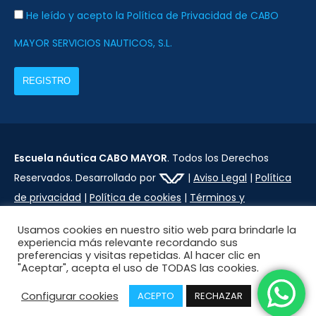
He leído y acepto la Política de Privacidad de CABO
MAYOR SERVICIOS NAUTICOS, S.L.
Escuela náutica CABO MAYOR
. Todos los Derechos
Reservados. Desarrollado por
|
Aviso Legal
|
Política
de privacidad
|
Política de cookies
|
Términos y
condiciones
Usamos cookies en nuestro sitio web para brindarle la
experiencia más relevante recordando sus
preferencias y visitas repetidas. Al hacer clic en
"Aceptar", acepta el uso de TODAS las cookies.
Configurar cookies
ACEPTO
RECHAZAR