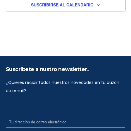
t
SUSCRIBIRSE AL CALENDARIO
a
s
d
e
E
v
e
Suscríbete a nustro newsletter.
n
¿Quieres recibir todas nuestras novedades en tu buzón
t
de email?
o
s