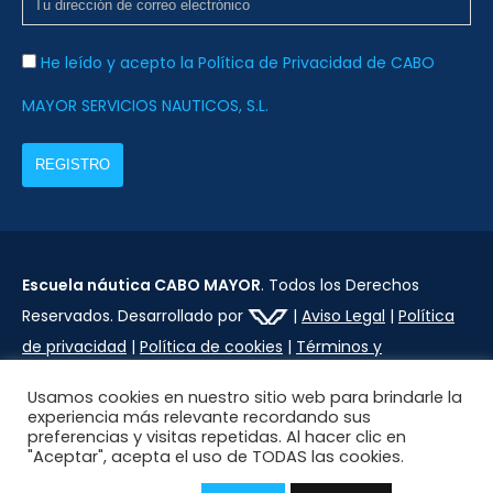
He leído y acepto la Política de Privacidad de CABO
MAYOR SERVICIOS NAUTICOS, S.L.
Escuela náutica CABO MAYOR
. Todos los Derechos
Reservados. Desarrollado por
|
Aviso Legal
|
Política
de privacidad
|
Política de cookies
|
Términos y
condiciones
Usamos cookies en nuestro sitio web para brindarle la
experiencia más relevante recordando sus
preferencias y visitas repetidas. Al hacer clic en
"Aceptar", acepta el uso de TODAS las cookies.