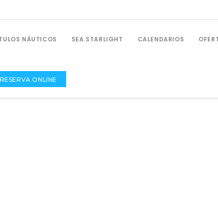
ÍTULOS NÁUTICOS
SEA STARLIGHT
CALENDARIOS
OFER
RESERVA ONLINE
PRÁCTICAS NÁUTICAS
Prácticas De Navegación De PNB
Prácticas De Navegación De PER
Prácticas De Radio Para PNB