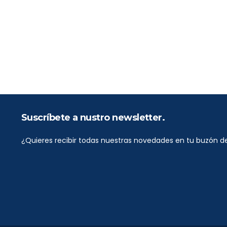
Patrón De Yate (PY)
Capitán De Yate (CY)
Suscríbete a nustro newsletter.
¿Quieres recibir todas nuestras novedades en tu buzón d