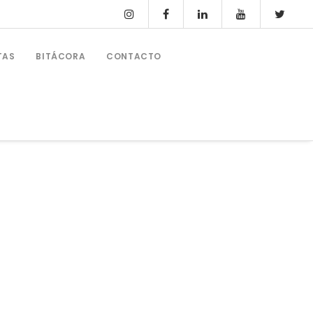
TAS
BITÁCORA
CONTACTO
OTROS CURSOS Y PRÁCTICAS
Ampliación PER 24 Metros
Prácticas Ampliación PER + Vela
Patrón Profesional De Recreo (PPER)