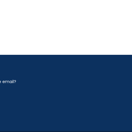
Prácticas De Radio Para PER
Prácticas De Patrón De Yate
Prácticas De Capitán De Yate
Prácticas Homologadas De Vela
e email?