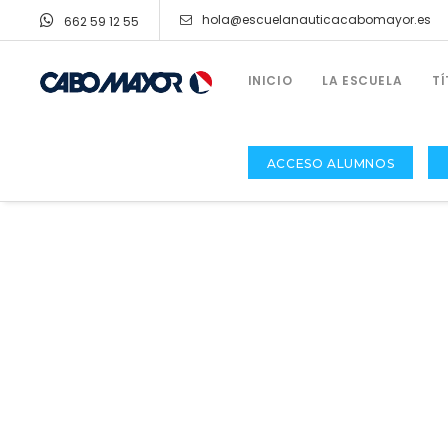
hola@escuelanauticacabomayor.es
662 59 12 55
INICIO
LA ESCUELA
T
ACCESO ALUMNOS
TÍTULOS NÁUTICOS Y CURSOS
Licencia De Navegación
Patrón De Navegación Básica (PNB)
Patrón De Embarcaciones De Recreo (PER)