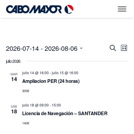
2026-07-14
 - 
2026-08-06
N
N
BUSCAR
LISTA
a
a
Seleccionar
v
julio 2026
v
fecha.
e
g
julio 14 @ 16:00
-
julio 15 @ 16:00
e
MAR
14
a
Ampliacion PER (24 horas)
g
c
300€
i
a
ó
c
julio 18 @ 09:00
-
15:00
n
SÁB
18
i
d
Licencia de Navegación – SANTANDER
e
ó
140€
v
n
i