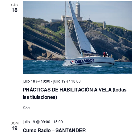
s
SÁB
d
18
t
e
a
b
s
d
ú
e
s
E
v
q
e
u
n
e
t
o
julio 18 @ 10:00
-
julio 19 @ 18:00
d
PRÁCTICAS DE HABILITACIÓN A VELA (todas
a
las titulaciones)
y
250€
v
i
julio 19 @ 09:00
-
15:00
DOM
19
s
Curso Radio – SANTANDER