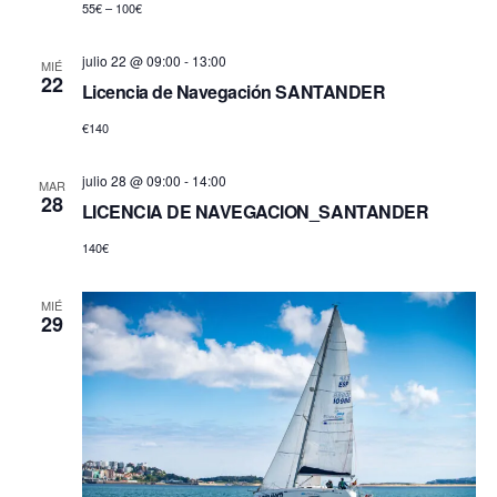
t
55€ – 100€
a
julio 22 @ 09:00
-
13:00
MIÉ
s
22
Licencia de Navegación SANTANDER
d
€140
e
E
julio 28 @ 09:00
-
14:00
MAR
28
v
LICENCIA DE NAVEGACION_SANTANDER
e
140€
n
MIÉ
t
29
o
s