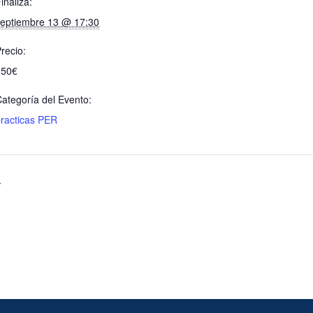
inaliza:
septiembre 13 @ 17:30
recio:
250€
ategoría del Evento:
racticas PER
r