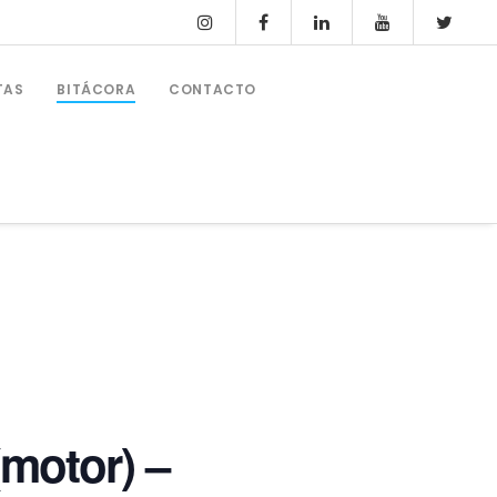
TAS
BITÁCORA
CONTACTO
OTROS CURSOS Y PRÁCTICAS
Ampliación PER 24 Metros
motor) –
Prácticas Ampliación PER + Vela
Patrón Profesional De Recreo (PPER)