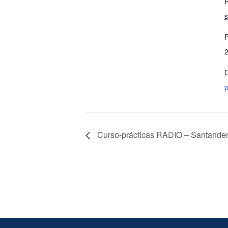
F
P
C
p
Curso-prácticas RADIO – Santande