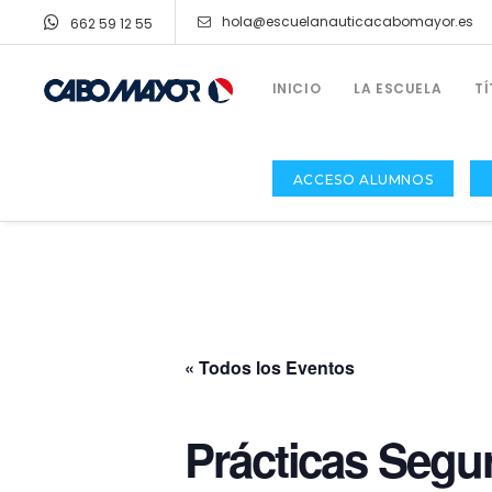
hola@escuelanauticacabomayor.es
662 59 12 55
INICIO
LA ESCUELA
T
ACCESO ALUMNOS
« Todos los Eventos
TÍTULOS NÁUTICOS Y CURSOS
Licencia De Navegación
Prácticas Segu
Patrón De Navegación Básica (PNB)
Patrón De Embarcaciones De Recreo (PER)