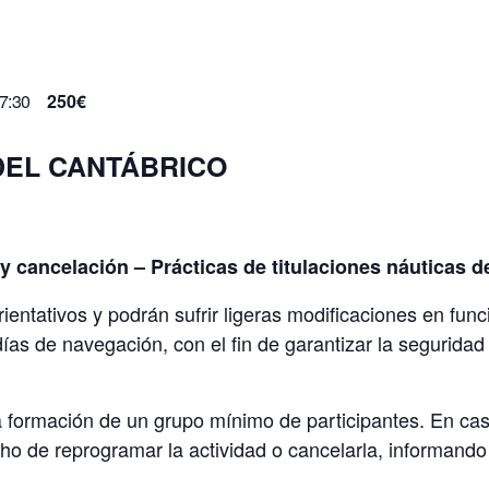
Prácticas De Radio Para PER
Prácticas De Patrón De Yate
Prácticas De Capitán De Yate
7:30
250€
Prácticas Homologadas De Vela
 DEL CANTÁBRICO
 cancelación – Prácticas de titulaciones náuticas d
rientativos y podrán sufrir ligeras modificaciones en fun
ías de navegación, con el fin de garantizar la seguridad y
la formación de un grupo mínimo de participantes. En c
cho de reprogramar la actividad o cancelarla, informando