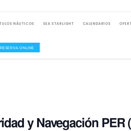
ÍTULOS NÁUTICOS
SEA STARLIGHT
CALENDARIOS
OFER
RESERVA ONLINE
PRÁCTICAS NÁUTICAS
Prácticas De Navegación De PNB
ridad y Navegación PER (
Prácticas De Navegación De PER
Prácticas De Radio Para PNB