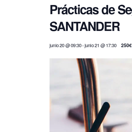
Prácticas de S
Patrón De Yate (PY)
Capitán De Yate (CY)
SANTANDER
junio 20 @ 09:30
-
junio 21 @ 17:30
250€