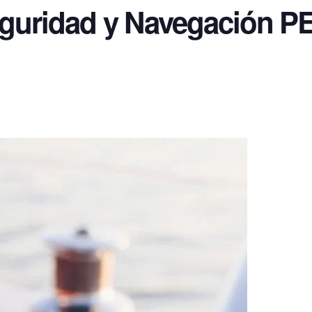
eguridad y Navegación P
Prácticas De Radio Para PER
Prácticas De Patrón De Yate
Prácticas De Capitán De Yate
Prácticas Homologadas De Vela