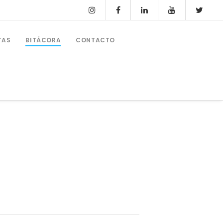
TAS
BITÁCORA
CONTACTO
OTROS CURSOS Y PRÁCTICAS
Ampliación PER 24 Metros
Prácticas Ampliación PER + Vela
Patrón Profesional De Recreo (PPER)