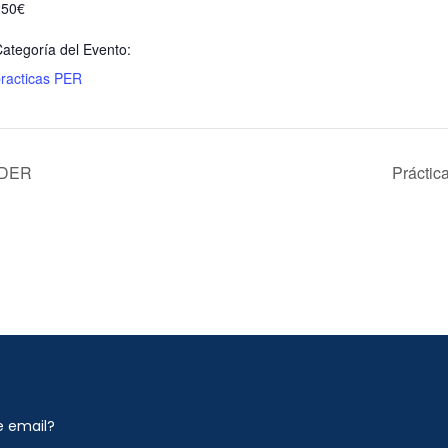
250€
ategoría del Evento:
racticas PER
NDER
Práctic
e email?