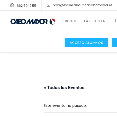
hola@escuelanauticacabomayor.es
662 59 12 55
INICIO
LA ESCUELA
T
ACCESO ALUMNOS
« Todos los Eventos
TÍTULOS NÁUTICOS Y CURSOS
Licencia De Navegación
Patrón De Navegación Básica (PNB)
Este evento ha pasado.
Patrón De Embarcaciones De Recreo (PER)