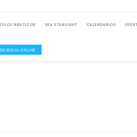
ÍTULOS NÁUTICOS
SEA STARLIGHT
CALENDARIOS
OFER
RESERVA ONLINE
PRÁCTICAS NÁUTICAS
Prácticas De Navegación De PNB
Prácticas De Navegación De PER
Prácticas De Radio Para PNB